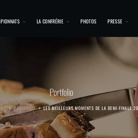
MPIONNATS
LA CONFRÉRIE
PHOTOS
PRESSE
Portfolio
OME
PORTFOLIO
LES MEILLEURS MOMENTS DE LA DEMI-FINALE 2