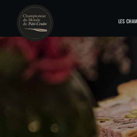
LES CHA
H