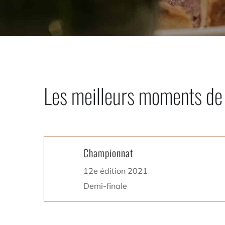
Les meilleurs moments de 
Championnat
12e édition 2021
Demi-finale