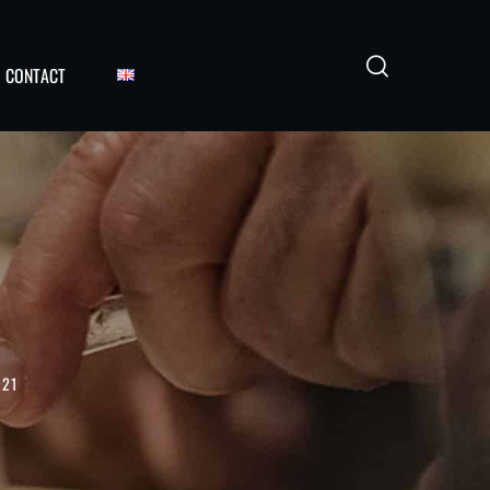
CONTACT
021