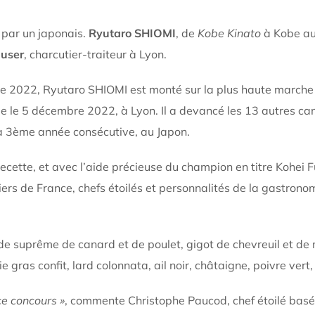
 par un japonais.
Ryutaro SHIOMI
, de
Kobe Kinato
à Kobe au
auser
, charcutier-traiteur à Lyon.
bre 2022, Ryutaro SHIOMI est monté sur la plus haute marche
lée le 5 décembre 2022, à Lyon. Il a devancé les 13 autres ca
a 3ème année consécutive, au Japon.
ecette, et avec l’aide précieuse du champion en titre Kohei
iers de France, chefs étoilés et personnalités de la gastrono
de suprême de canard et de poulet, gigot de chevreuil et de
ie gras confit, lard colonnata, ail noir, châtaigne, poivre ver
ce concours »
, commente Christophe Paucod, chef étoilé basé