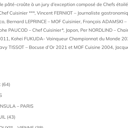
 de pâté-croûte à un jury d’exception composé de Chefs étoilé
hef Cuisinier ***, Vincent FERNIOT – Journaliste gastronom
naco, Bernard LEPRINCE – MOF Cuisinier, François ADAMSKI –
ophe PAUCOD – Chef Cuisinier*, Japon, Per NORDLIND – Cha
 2011, Kohei FUKUDA- Vainqueur Championnat du Monde 202
avy TISSOT – Bocuse d’Or 2021 et MOF Cuisine 2004, Jacque
 (64)
S
INSULA – PARIS
IL (43)
UX** – VIENNE (38)