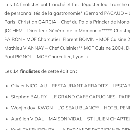
Les 14 finalistes ont tranché et fait déguster leur tranche
de personnalités de la gastronomie* (Bernard PACAUD – C
Paris, Christian GARCIA – Chef du Palais Princier de Mo
JOCHEM – Directeur Général de la Mamounia*****, Christ
PAIRON – MOF Charcutier, Florent BOIVIN – MOF Cuisine
Mathieu VIANNAY – Chef Cuisinier** MOF Cuisine 2004, D
Paul PIGNOL – MOF Charcutier, Lyon…).
Les
14 finalistes
de cette édition :
Olivier NICOLAU – RESTAURANT ARRADITZ – LESCAR
Stephan BAURY – LE GRAND CAFÉ CAPUCINES- PARI
Wonjin doyi KWON – L’OISEAU BLANC** – HOTEL PEN
Aurélien VIDAL – MAISON VIDAL – ST JULIEN CHAPTEU
Kenji TAKENOSHITA – LA PYRAMIDE PATRICK HENRIRO